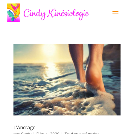
L’Ancrage
par
Cindy
|
Déc 4, 2020
|
Toutes catégories