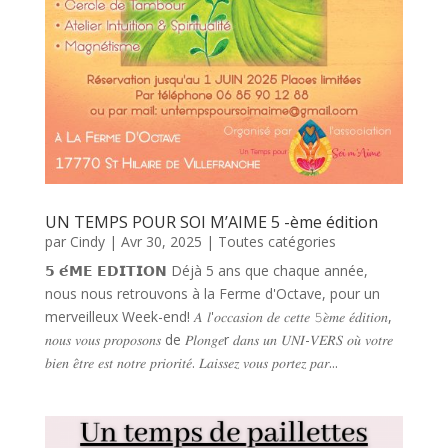
UN TEMPS POUR SOI M’AIME 5 -ème édition
par
Cindy
|
Avr 30, 2025
|
Toutes catégories
𝟱 𝗲́𝗠𝗘 𝗘𝗗𝗜𝗧𝗜𝗢𝗡 Déjà 5 ans que chaque année,
nous nous retrouvons à la Ferme d'Octave, pour un
merveilleux Week-end! 𝐴 𝑙'𝑜𝑐𝑐𝑎𝑠𝑖𝑜𝑛 𝑑𝑒 𝑐𝑒𝑡𝑡𝑒 𝟻𝑒̀𝑚𝑒 𝑒́𝑑𝑖𝑡𝑖𝑜𝑛,
𝑛𝑜𝑢𝑠 𝑣𝑜𝑢𝑠 𝑝𝑟𝑜𝑝𝑜𝑠𝑜𝑛𝑠 de 𝑃𝑙𝑜𝑛𝑔𝑒r 𝑑𝑎𝑛𝑠 𝑢𝑛 𝑈𝑁𝐼-𝑉𝐸𝑅𝑆 𝑜𝑢̀ 𝑣𝑜𝑡𝑟𝑒
𝑏𝑖𝑒𝑛 𝑒̂𝑡𝑟𝑒 𝑒𝑠𝑡 𝑛𝑜𝑡𝑟𝑒 𝑝𝑟𝑖𝑜𝑟𝑖𝑡𝑒́. 𝐿𝑎𝑖𝑠𝑠𝑒𝑧 𝑣𝑜𝑢𝑠 𝑝𝑜𝑟𝑡𝑒𝑧 𝑝𝑎𝑟...