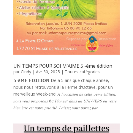
UN TEMPS POUR SOI M’AIME 5 -ème édition
par
Cindy
|
Avr 30, 2025
|
Toutes catégories
𝟱 𝗲́𝗠𝗘 𝗘𝗗𝗜𝗧𝗜𝗢𝗡 Déjà 5 ans que chaque année,
nous nous retrouvons à la Ferme d'Octave, pour un
merveilleux Week-end! 𝐴 𝑙'𝑜𝑐𝑐𝑎𝑠𝑖𝑜𝑛 𝑑𝑒 𝑐𝑒𝑡𝑡𝑒 𝟻𝑒̀𝑚𝑒 𝑒́𝑑𝑖𝑡𝑖𝑜𝑛,
𝑛𝑜𝑢𝑠 𝑣𝑜𝑢𝑠 𝑝𝑟𝑜𝑝𝑜𝑠𝑜𝑛𝑠 de 𝑃𝑙𝑜𝑛𝑔𝑒r 𝑑𝑎𝑛𝑠 𝑢𝑛 𝑈𝑁𝐼-𝑉𝐸𝑅𝑆 𝑜𝑢̀ 𝑣𝑜𝑡𝑟𝑒
𝑏𝑖𝑒𝑛 𝑒̂𝑡𝑟𝑒 𝑒𝑠𝑡 𝑛𝑜𝑡𝑟𝑒 𝑝𝑟𝑖𝑜𝑟𝑖𝑡𝑒́. 𝐿𝑎𝑖𝑠𝑠𝑒𝑧 𝑣𝑜𝑢𝑠 𝑝𝑜𝑟𝑡𝑒𝑧 𝑝𝑎𝑟...