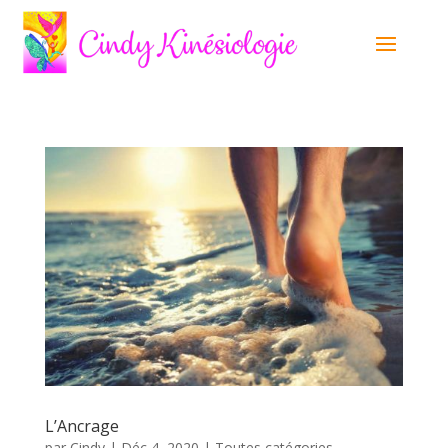
L’Ancrage
par
Cindy
|
Déc 4, 2020
|
Toutes catégories