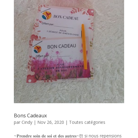
Bons Cadeaux
par
Cindy
|
Nov 26, 2020
|
Toutes catégories
~𝐏𝐫𝐞𝐧𝐝𝐫𝐞 𝐬𝐨𝐢𝐧 𝐝𝐞 𝐬𝐨𝐢 𝐞𝐭 𝐝𝐞𝐬 𝐚𝐮𝐭𝐫𝐞𝐬~Et si nous repensions