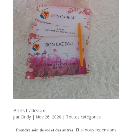
Bons Cadeaux
par
Cindy
|
Nov 26, 2020
|
Toutes catégories
~𝐏𝐫𝐞𝐧𝐝𝐫𝐞 𝐬𝐨𝐢𝐧 𝐝𝐞 𝐬𝐨𝐢 𝐞𝐭 𝐝𝐞𝐬 𝐚𝐮𝐭𝐫𝐞𝐬~Et si nous repensions