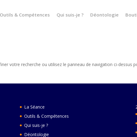
Outils & Compétences
Qui suis-je ?
Déontologie
Bout
iner votre recherche ou utilisez le panneau de navigation ci-dessus p
La Séance
Outils & Compétences
Qui suis-je ?
Déontologie