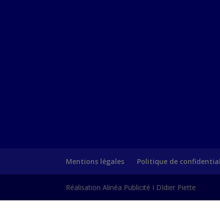
Mentions légales
Politique de confidentia
Réalisation Alinéa Publicité I DIdier Piette