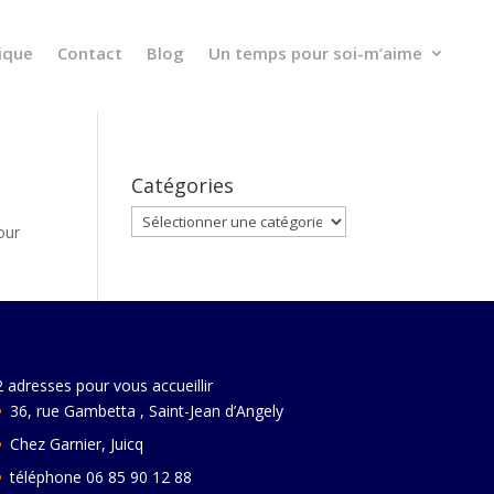
ique
Contact
Blog
Un temps pour soi-m’aime
Catégories
Catégories
our
2 adresses pour vous accueillir
36, rue Gambetta , Saint-Jean d’Angely
Chez Garnier, Juicq
téléphone 06 85 90 12 88